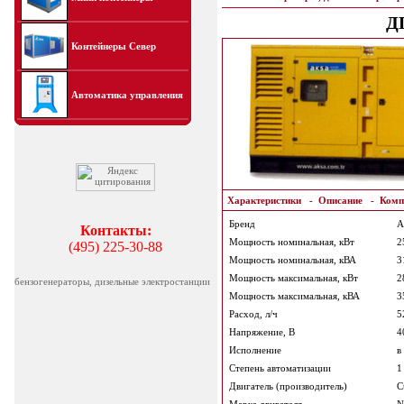
ДГ
Контейнеры Север
Автоматика управления
Характеристики
-
Описание
-
Комп
Бренд
A
Контакты:
Мощность номинальная, кВт
2
(495) 225-30-88
Мощность номинальная, кВА
3
Мощность максимальная, кВт
2
бензогенераторы, дизельные электростанции
Мощность максимальная, кВА
3
Расход, л/ч
5
Напряжение, В
4
Исполнение
в
Степень автоматизации
1 
Двигатель (производитель)
C