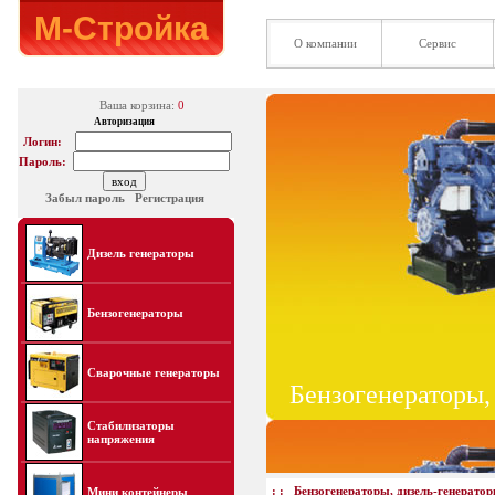
М-Стройка
О компании
Сервис
Ваша корзина:
0
Авторизация
Логин:
Пароль:
Забыл пароль
Регистрация
Дизель генераторы
Бензогенераторы
Сварочные генераторы
Бензогенераторы,
Стабилизаторы
напряжения
: :
Бензогенераторы, дизель-генерато
Мини контейнеры