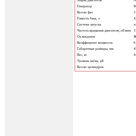
Марка двигателя
N
Генератор
Me
Кол-во фаз
3
Емкость бака, л
4
Система запуска
эл
Частота вращения двигателя, об/мин
1
Охлаждение
Ж
Коэффициент мощности
0
Габаритные размеры, мм
4
Вес, кг
4
Уровень шума, дБ
Кол-во цилиндров