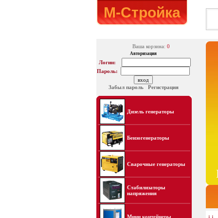
М-Стройка
Ваша корзина:
0
Авторизация
Логин:
Пароль:
Забыл пароль
Регистрация
Дизель генераторы
Бензогенераторы
Сварочные генераторы
Стабилизаторы
напряжения
: :
Мини контейнеры