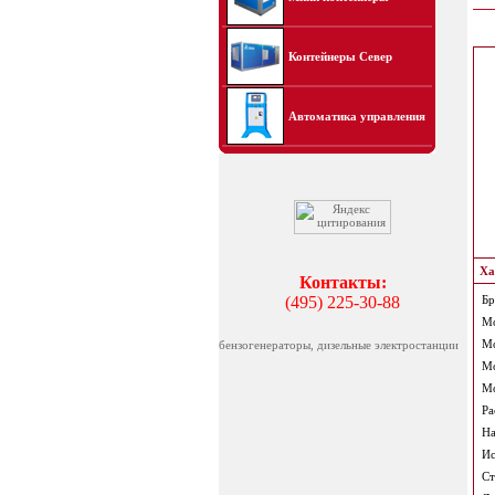
Контейнеры Север
Автоматика управления
Ха
Контакты:
(495) 225-30-88
Бр
Мо
Мо
бензогенераторы, дизельные электростанции
Мо
Мо
Ра
На
Ис
Ст