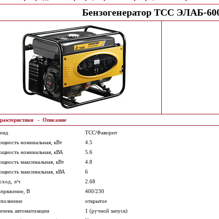
Бензогенератор ТСС ЭЛАБ-60
рактеристики
-
Описание
енд
ТСС/Фаворит
щность номинальная, кВт
4.5
щность номинальная, кВА
5.6
щность максимальная, кВт
4.8
щность максимальная, кВА
6
сход, л/ч
2.68
пряжение, В
400/230
полнение
открытое
епень автоматизации
1 (ручной запуск)