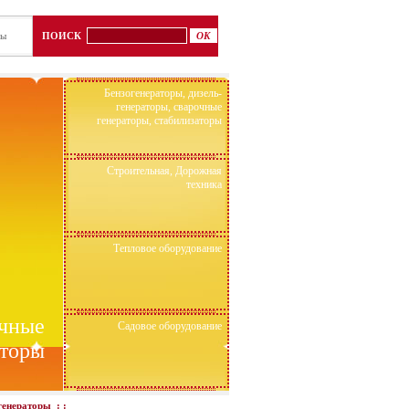
ты
ПОИСК
Бензогенераторы, дизель-
генераторы, сварочные
генераторы, стабилизаторы
Строительная, Дорожная
техника
Тепловое оборудование
очные
Садовое оборудование
аторы
генераторы
: :