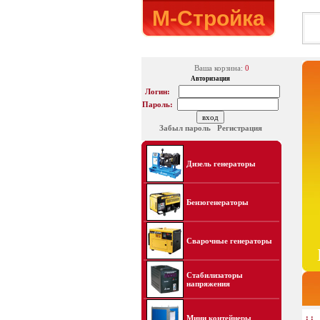
М-Стройка
Ваша корзина:
0
Авторизация
Логин:
Пароль:
Забыл пароль
Регистрация
Дизель генераторы
Бензогенераторы
Сварочные генераторы
Стабилизаторы
напряжения
: :
Мини контейнеры