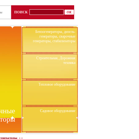
ты
ПОИСК
Бензогенераторы, дизель-
генераторы, сварочные
генераторы, стабилизаторы
Строительная, Дорожная
техника
Тепловое оборудование
очные
Садовое оборудование
аторы
генераторы
: :