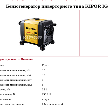
Бензогенератор инверторного типа KIPOR IG6
рактеристики
-
Описание
енд
Kipor
щность номинальная, кВт
5.5
щность номинальная, кВА
5.5
щность максимальная, кВт
6
щность максимальная, кВА
6
сход, л/ч
3.81
пряжение, В
230 / 12
полнение
кожух
епень автоматизации
1 (ручной запуск)