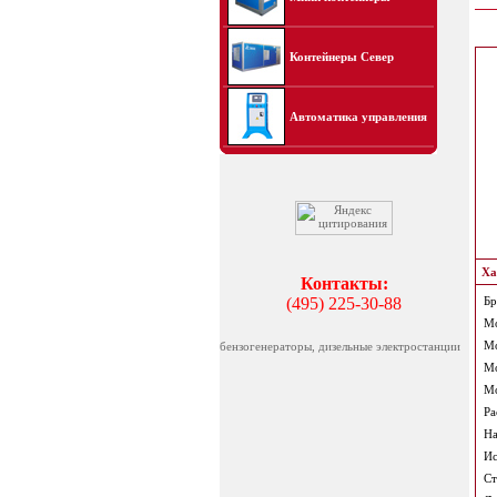
Контейнеры Север
Автоматика управления
Ха
Контакты:
(495) 225-30-88
Бр
Мо
Мо
бензогенераторы, дизельные электростанции
Мо
Мо
Ра
На
Ис
Ст