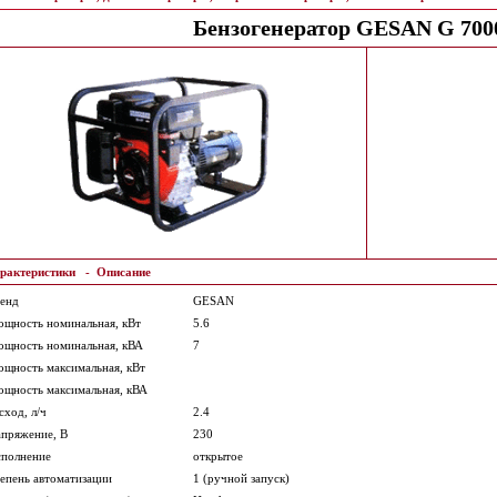
Бензогенератор GESAN G 70
рактеристики
-
Описание
енд
GESAN
щность номинальная, кВт
5.6
щность номинальная, кВА
7
щность максимальная, кВт
щность максимальная, кВА
сход, л/ч
2.4
пряжение, В
230
полнение
открытое
епень автоматизации
1 (ручной запуск)