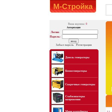
М-Стройка
Ваша корзина:
0
Авторизация
Логин:
Пароль:
Забыл пароль
Регистрация
Дизель генераторы
Бензогенераторы
Сварочные генераторы
Стабилизаторы
напряжения
: :
Мини контейнеры