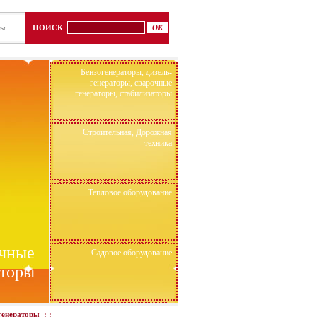
ты
ПОИСК
Бензогенераторы, дизель-
генераторы, сварочные
генераторы, стабилизаторы
Строительная, Дорожная
техника
Тепловое оборудование
очные
Садовое оборудование
аторы
генераторы
: :