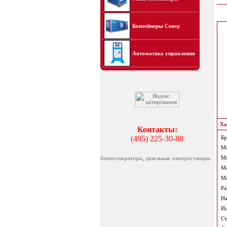
Контейнеры Север
Автоматика управления
Ха
Контакты:
(495) 225-30-88
Бр
Мо
Мо
бензогенераторы, дизельные электростанции
Мо
Мо
Ра
На
Ис
Ст