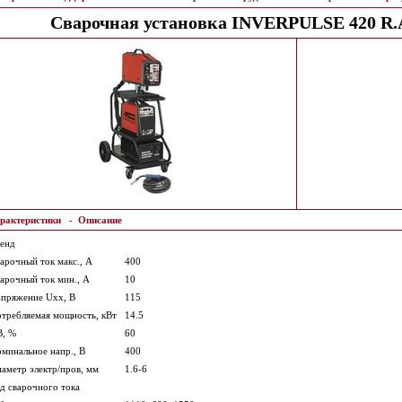
Сварочная установка INVERPULSE 420 R.
рактеристики
-
Описание
енд
арочный ток макс., А
400
арочный ток мин., А
10
пряжение Uxx, В
115
требляемая мощность, кВт
14.5
В, %
60
минальное напр., В
400
аметр электр/пров, мм
1.6-6
д сварочного тока