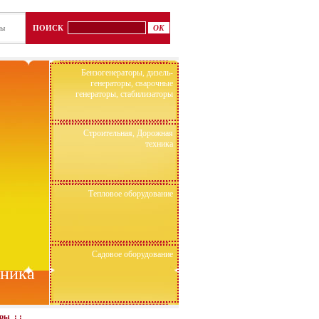
ты
ПОИСК
Бензогенераторы, дизель-
генераторы, сварочные
генераторы, стабилизаторы
Строительная, Дорожная
техника
Тепловое оборудование
Садовое оборудование
хника
оры
: :