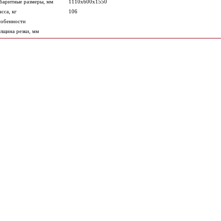
баритные размеры, мм
1110х600х1550
сса, кг
106
обенности
лщина резки, мм