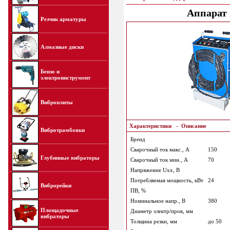
Аппарат
Резчик арматуры
Алмазные диски
Бензо и
электроинструмент
Виброплиты
Характеристики
-
Описание
Вибротрамбовки
Бренд
Сварочный ток макс., А
150
Глубинные вибраторы
Сварочный ток мин., А
70
Напряжение Uxx, В
Потребляемая мощность, кВт
24
Виброрейки
ПВ, %
Номинальное напр., В
380
Площадочные
Диаметр электр/пров, мм
вибраторы
Толщина резки, мм
до 50