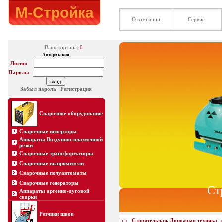
М-Стройка
О компании
Сервис
Ваша корзина:
0
Авторизация
Логин:
Пароль:
Забыл пароль
Регистрация
Сварочное оборудование
Сварочные инверторы
Аппараты Воздушно-плазменной
резки
Сварочные трансформаторы
Сварочные выпрямители
Сварочные полуавтоматы
Сварочные генераторы
Ст
Аппараты аргонно-дуговой
сварки
Резчики швов
: :
Строительная, Дорожная техника
: