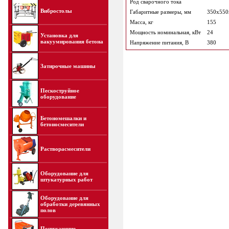
Род сварочного тока
Вибростолы
Габаритные размеры, мм
350x550
Масса, кг
155
Мощность номинальная, кВт
24
Установка для
вакуумирования бетона
Напряжение питания, В
380
Затирочные машины
Пескоструйное
оборудование
Бетономешалки и
бетоносмесители
Растворасмесители
Оборудование для
штукатурных работ
Оборудование для
обработки деревянных
полов
Понижающие