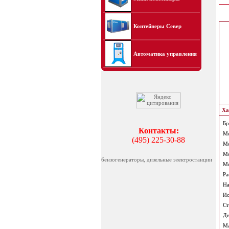
Контейнеры Север
Автоматика управления
Ха
Бр
Контакты:
Мо
(495) 225-30-88
Мо
Мо
бензогенераторы, дизельные электростанции
Мо
Ра
На
Ис
Ст
Дв
Ма