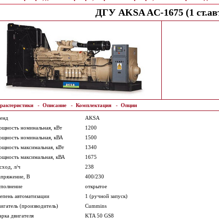
ДГУ AKSA AC-1675 (1 ст.авт
рактеристики
-
Описание
-
Комплектация
-
Опции
енд
AKSA
щность номинальная, кВт
1200
щность номинальная, кВА
1500
щность максимальная, кВт
1340
щность максимальная, кВА
1675
сход, л/ч
238
пряжение, В
400/230
полнение
открытое
епень автоматизации
1 (ручной запуск)
игатель (производитель)
Cummins
рка двигателя
KTA 50 GS8