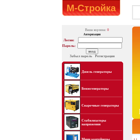
М-Стройка
Ваша корзина:
0
Авторизация
Логин:
Пароль:
Забыл пароль
Регистрация
Дизель генераторы
Бензогенераторы
Сварочные генераторы
Стабилизаторы
напряжения
: :
Мини контейнеры