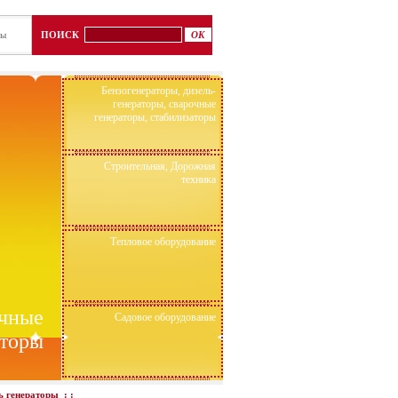
ты
ПОИСК
Бензогенераторы, дизель-
генераторы, сварочные
генераторы, стабилизаторы
Строительная, Дорожная
техника
Тепловое оборудование
очные
Садовое оборудование
аторы
ь генераторы
: :