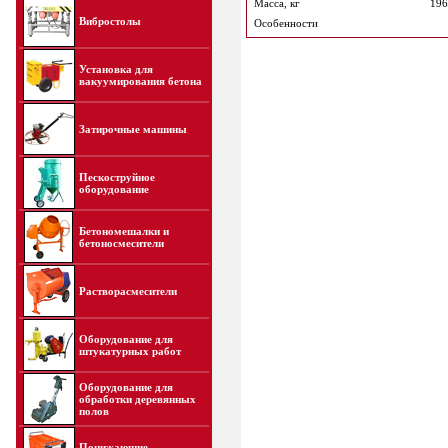
Масса, кг
196
Вибростолы
Особенности
Установка для
вакуумирования бетона
Затирочные машины
Пескоструйное
оборудование
Бетономешалки и
бетоносмесители
Растворасмесители
Оборудование для
штукатурных работ
Оборудование для
обработки деревянных
полов
Понижающие