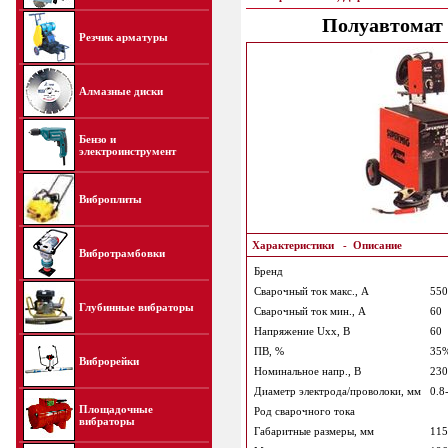
Полуавтомат
Резчик арматуры
Алмазные диски
Бензо и
электроинструмент
Виброплиты
Характеристики
-
Описание
Вибротрамбовки
Бренд
Сварочный ток макс., А
550
Глубинные вибраторы
Сварочный ток мин., А
60
Напряжение Uxx, В
60
ПВ, %
35%
Виброрейки
Номинальное напр., В
230
Диаметр электрода/проволоки, мм
0.8-
Площадочные
Род сварочного тока
вибраторы
Габаритные размеры, мм
115