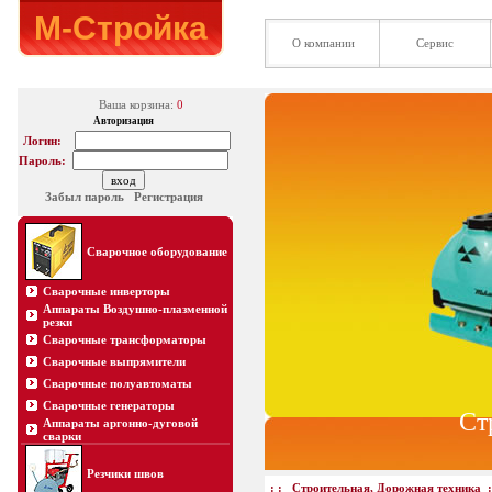
М-Стройка
О компании
Сервис
Ваша корзина:
0
Авторизация
Логин:
Пароль:
Забыл пароль
Регистрация
Сварочное оборудование
Сварочные инверторы
Аппараты Воздушно-плазменной
резки
Сварочные трансформаторы
Сварочные выпрямители
Сварочные полуавтоматы
Сварочные генераторы
Ст
Аппараты аргонно-дуговой
сварки
Резчики швов
: :
Строительная, Дорожная техника
: