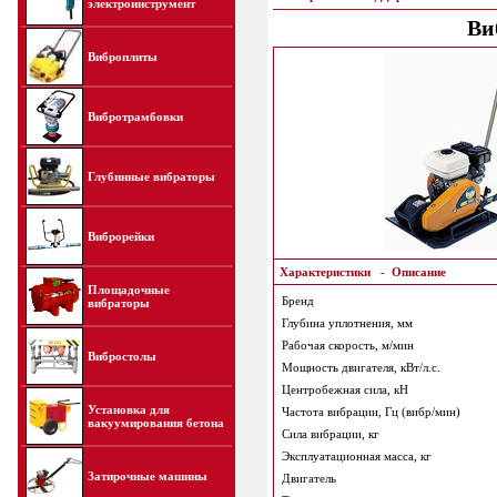
электроинструмент
Ви
Виброплиты
Вибротрамбовки
Глубинные вибраторы
Виброрейки
Характеристики
-
Описание
Площадочные
Бренд
вибраторы
Глубина уплотнения, мм
Рабочая скорость, м/мин
Вибростолы
Мощность двигателя, кВт/л.с.
Центробежная сила, кН
Установка для
Частота вибрации, Гц (вибр/мин)
вакуумирования бетона
Сила вибрации, кг
Эксплуатационная масса, кг
Затирочные машины
Двигатель