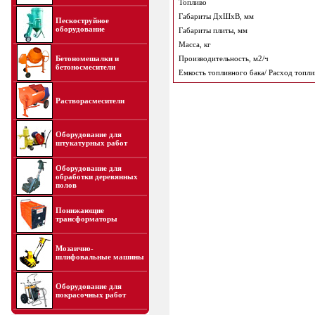
Топливо
Габариты ДхШхВ, мм
Пескоструйное
оборудование
Габариты плиты, мм
Масса, кг
Бетономешалки и
Производительность, м2/ч
бетоносмесители
Емкость топливного бака/ Расход топли
Растворасмесители
Оборудование для
штукатурных работ
Оборудование для
обработки деревянных
полов
Понижающие
трансформаторы
Мозаично-
шлифовальные машины
Оборудование для
покрасочных работ