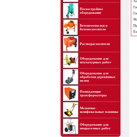
То
Га
Пескоструйное
оборудование
Га
Ма
Бетономешалки и
Пр
бетоносмесители
Ем
Растворасмесители
Оборудование для
штукатурных работ
Оборудование для
обработки деревянных
полов
Понижающие
трансформаторы
Мозаично-
шлифовальные машины
Оборудование для
покрасочных работ