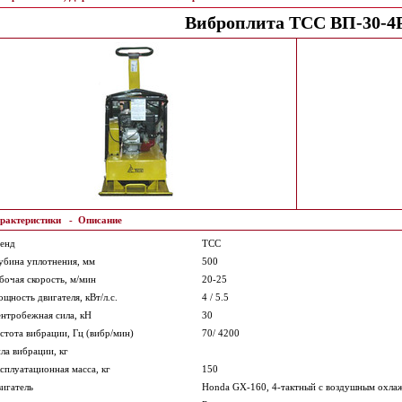
Виброплита ТСС ВП-30-4
рактеристики
-
Описание
енд
ТСС
убина уплотнения, мм
500
бочая скорость, м/мин
20-25
щность двигателя, кВт/л.с.
4 / 5.5
нтробежная сила, кН
30
стота вибрации, Гц (вибр/мин)
70/ 4200
ла вибрации, кг
сплуатационная масса, кг
150
игатель
Honda GX-160, 4-тактный с воздушным охла