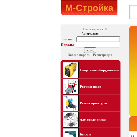
М-Стройка
Ваша корзина:
0
Авторизация
Логин:
Пароль:
Забыл пароль
Регистрация
Сварочное оборудование
Резчики швов
Резчик арматуры
Алмазные диски
Бензо и
: :