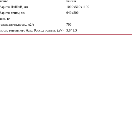
пливо
Бензин
бариты ДхШхВ, мм
1000х500х1100
бариты плиты, мм
640х500
сса, кг
оизводительность, м2/ч
700
кость топливного бака/ Расход топлива (л/ч)
3.6/ 1.3