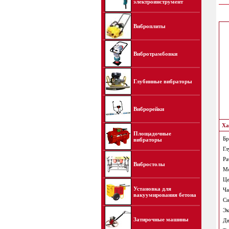
электроинструмент
Виброплиты
Вибротрамбовки
Глубинные вибраторы
Виброрейки
Ха
Площадочные
Бр
вибраторы
Гл
Ра
Вибростолы
Мо
Це
Установка для
Ча
вакуумирования бетона
Си
Эк
Затирочные машины
Дв