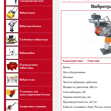
электроинструмент
Вибротра
Виброплиты
Вибротрамбовки
Глубинные вибраторы
Виброрейки
Характеристики
-
Описание
Площадочные
Бренд
вибраторы
Доп.оборудование
Питание
Вибростолы
Частота вибрации, вибр/мин
Мощность двигателя, кВт/л.с.
Установка для
Сила вибрации, кН
вакуумирования бетона
Ударная амплитуда, мм
Производительность, м2/час
Затирочные машины
Емкость топливного бака/ Расход топли