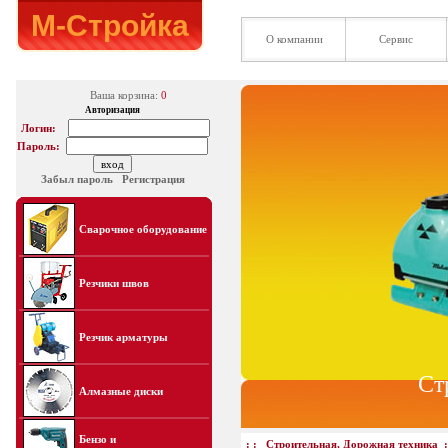
М-Стройка
О компании
Сервис
Ваша корзина:
0
Авторизация
Логин:
Пароль:
Забыл пароль
Регистрация
Сварочное оборудование
Резчики швов
Резчик арматуры
Ст
Алмазные диски
Бензо и
: :
Строительная, Дорожная техника
: