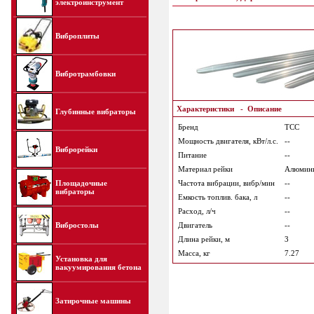
электроинструмент
Виброплиты
Вибротрамбовки
Характеристики
-
Описание
Глубинные вибраторы
Бренд
ТСС
Мощность двигателя, кВт/л.с.
--
Виброрейки
Питание
--
Материал рейки
Алюмин
Площадочные
Частота вибрации, вибр/мин
--
вибраторы
Емкость топлив. бака, л
--
Расход, л/ч
--
Вибростолы
Двигатель
--
Длина рейки, м
3
Масса, кг
7.27
Установка для
вакуумирования бетона
Затирочные машины