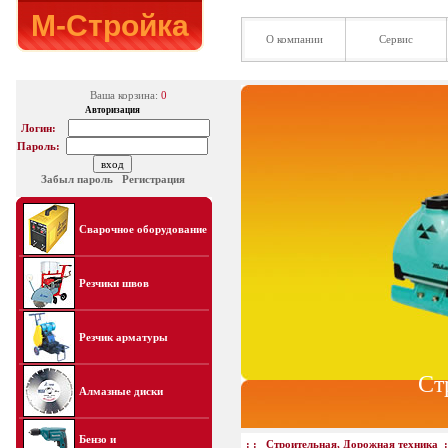
М-Стройка
О компании
Сервис
Ваша корзина:
0
Авторизация
Логин:
Пароль:
Забыл пароль
Регистрация
Сварочное оборудование
Резчики швов
Резчик арматуры
Ст
Алмазные диски
Бензо и
: :
Строительная, Дорожная техника
: