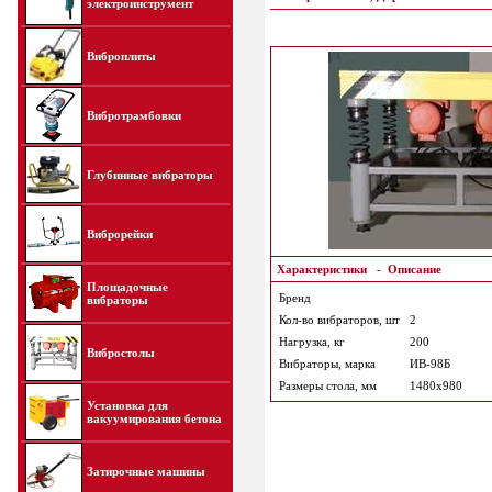
электроинструмент
Виброплиты
Вибротрамбовки
Глубинные вибраторы
Виброрейки
Характеристики
-
Описание
Площадочные
Бренд
вибраторы
Кол-во вибраторов, шт
2
Нагрузка, кг
200
Вибростолы
Вибраторы, марка
ИВ-98Б
Размеры стола, мм
1480х980
Установка для
вакуумирования бетона
Затирочные машины