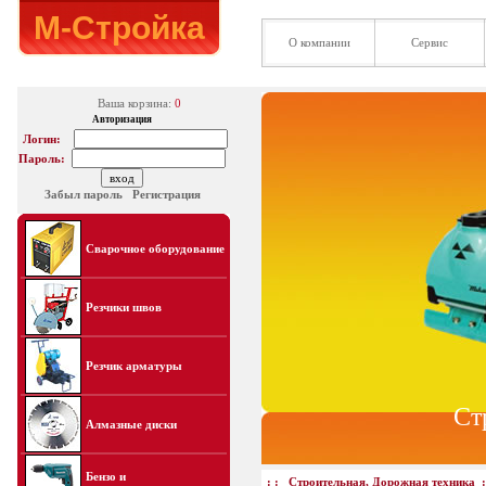
М-Стройка
О компании
Сервис
Ваша корзина:
0
Авторизация
Логин:
Пароль:
Забыл пароль
Регистрация
Сварочное оборудование
Резчики швов
Резчик арматуры
Ст
Алмазные диски
Бензо и
: :
Строительная, Дорожная техника
: