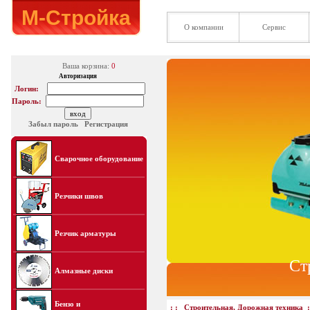
М-Стройка
О компании
Сервис
Ваша корзина:
0
Авторизация
Логин:
Пароль:
Забыл пароль
Регистрация
Сварочное оборудование
Резчики швов
Резчик арматуры
Ст
Алмазные диски
Бензо и
: :
Строительная, Дорожная техника
: