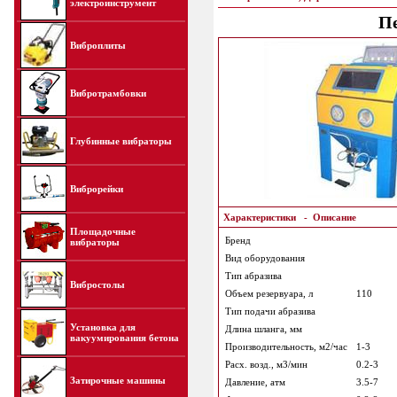
электроинструмент
П
Виброплиты
Вибротрамбовки
Глубинные вибраторы
Виброрейки
Характеристики
-
Описание
Площадочные
Бренд
вибраторы
Вид оборудования
Тип абразива
Вибростолы
Объем резервуара, л
110
Тип подачи абразива
Установка для
Длина шланга, мм
вакуумирования бетона
Производительность, м2/час
1-3
Расх. возд., м3/мин
0.2-3
Затирочные машины
Давление, атм
3.5-7