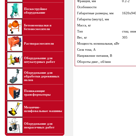
Фракция, мм
0.2-2
Особенности
Пескоструйное
оборудование
Габаритные размеры, мм
1620х94
Габариты (внутр), мм
Бетономешалки и
Масса, кг
бетоносмесители
Тип
стац. инж
Вес, кг
305
Растворасмесители
Мощность номинальная, кВт
Сила тока, А
Напряжение питания, В
Оборудование для
штукатурных работ
Обороты двиг., об/мин
Оборудование для
обработки деревянных
полов
Понижающие
трансформаторы
Мозаично-
шлифовальные машины
Оборудование для
покрасочных работ