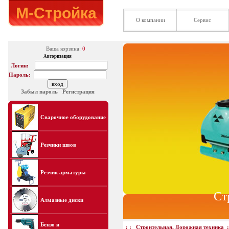
М-Стройка
О компании
Сервис
Ваша корзина:
0
Авторизация
Логин:
Пароль:
Забыл пароль
Регистрация
Сварочное оборудование
Резчики швов
Резчик арматуры
Ст
Алмазные диски
Бензо и
: :
Строительная, Дорожная техника
: