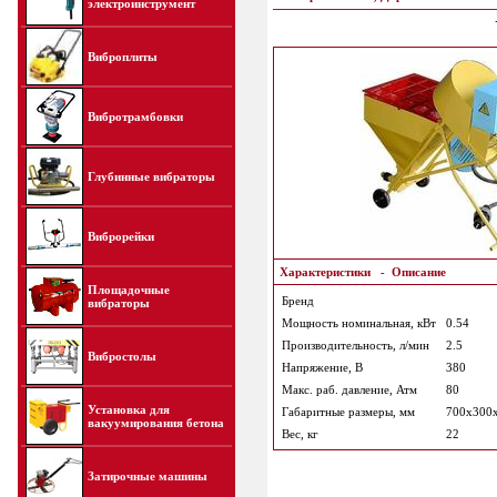
электроинструмент
Виброплиты
Вибротрамбовки
Глубинные вибраторы
Виброрейки
Характеристики
-
Описание
Площадочные
Бренд
вибраторы
Мощность номинальная, кВт
0.54
Производительность, л/мин
2.5
Вибростолы
Напряжение, В
380
Макс. раб. давление, Атм
80
Установка для
Габаритные размеры, мм
700х300
вакуумирования бетона
Вес, кг
22
Затирочные машины