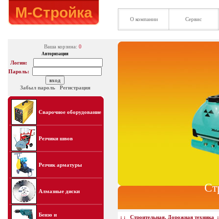
М-Стройка
О компании
Сервис
Ваша корзина:
0
Авторизация
Логин:
Пароль:
Забыл пароль
Регистрация
Сварочное оборудование
Резчики швов
Резчик арматуры
Ст
Алмазные диски
Бензо и
: :
Строительная, Дорожная техника
: