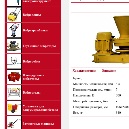
электроинструмент
Виброплиты
Вибротрамбовки
Глубинные вибраторы
Виброрейки
Характеристики
-
Описание
Площадочные
Бренд
вибраторы
Мощность номинальная, кВт
5.5
Производительность, л/мин
7
Вибростолы
Напряжение, В
380
Макс. раб. давление, Атм
-
Установка для
Габаритные размеры, мм
1060*50
вакуумирования бетона
Вес, кг
340
Затирочные машины