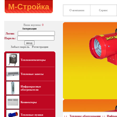
М-Стройка
О компании
Сервис
Ваша корзина:
0
Авторизация
Логин:
Пароль:
Забыл пароль
Регистрация
Тепловентиляторы
Тепловые завесы
Инфракрасные
обогреватели
Конвекторы
Тепловые пушки
: :
Тепловое оборудование
: :
Инфрак