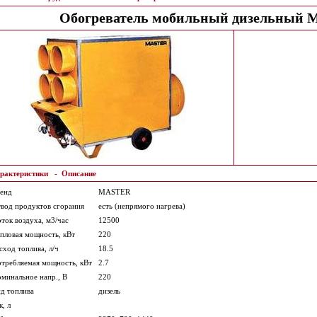
Обогреватель мобильный дизельный M
рактеристики
-
Описание
енд
MASTER
вод продуктов сгорания
есть (непрямого нагрева)
ток воздуха, м3/час
12500
пловая мощность, кВт
220
сход топлива, л/ч
18.5
требляемая мощность, кВт
2.7
минальное напр., В
220
д топлива
дизель
к, л