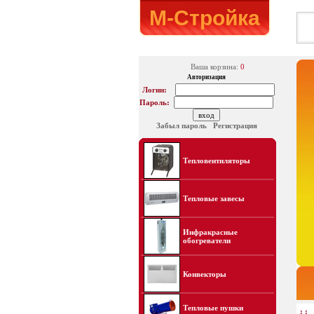
М-Стройка
Ваша корзина:
0
Авторизация
Логин:
Пароль:
Забыл пароль
Регистрация
Тепловентиляторы
Тепловые завесы
Инфракрасные
обогреватели
Конвекторы
Тепловые пушки
: :