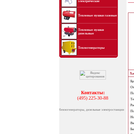
электрические
Тепловые пушки газовые
Тепловые пушки
дизельные
Теплогенераторы
Ха
Бр
От
Контакты:
По
(495) 225-30-88
Те
Ра
бензогенераторы, дизельные электростанции
По
Но
Ви
Ба