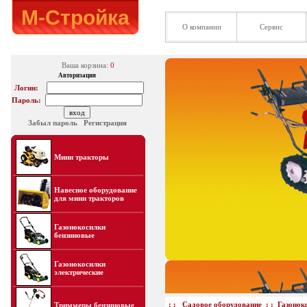
М-Стройка
О компании
Сервис
Ваша корзина:
0
Авторизация
Логин:
Пароль:
Забыл пароль
Регистрация
Мини тракторы
Навесное оборудование
для мини тракторов
Газонокосилки
бензиновые
Газонокосилки
электрические
: :
Садовое оборудование
: :
Газонок
Триммеры бензиновые