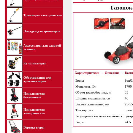
Газонок
Триммеры электрические
Насадки для триммеров
Аксессуары для садовой
техники
Культиваторы
Характеристики
-
Описание
-
Комп
Оборудование для
Бренд
SunGa
культиваторов
Мощность, Вт
1700
Объем травосборника, л
65
Измельчители
бензиновые
Ширина скашивания, см
46
Высота скашивания, мм
25-55
Измельчители
Тип корпуса
сталь
электрические
Регулировка высоты скашивания
центра
Вес, кг
24.5
Вертикуттеры