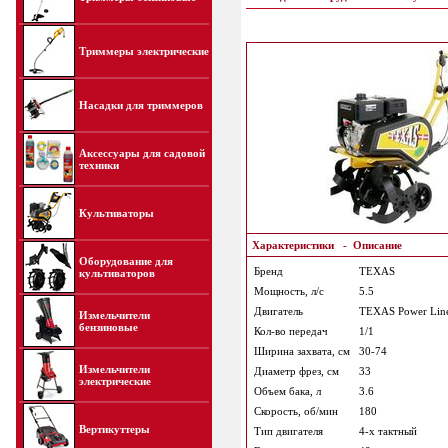
Триммеры электрические
Насадки для триммеров
Аксессуары для садовой
техники
Культиваторы
Характеристики
-
Описание
Оборудование для
Бренд
TEXAS
культиваторов
Мощность, л/с
5.5
Двигатель
TEXAS Power Lin
Измельчители
бензиновые
Кол-во передач
1/1
Ширина захвата, см
30-74
Измельчители
Диаметр фрез, см
33
электрические
Объем бака, л
3.6
Скорость, об/мин
180
Вертикуттеры
Тип двигателя
4-х тактный