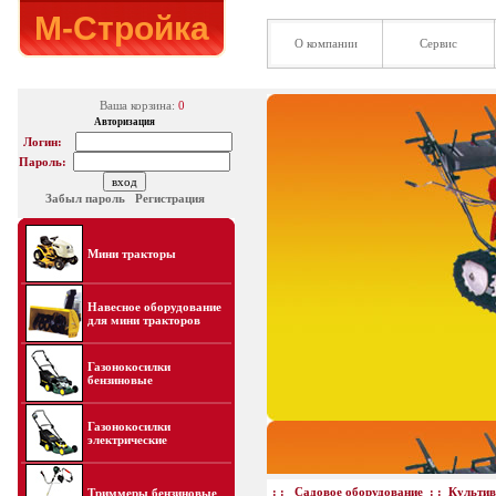
М-Стройка
О компании
Сервис
Ваша корзина:
0
Авторизация
Логин:
Пароль:
Забыл пароль
Регистрация
Мини тракторы
Навесное оборудование
для мини тракторов
Газонокосилки
бензиновые
Газонокосилки
электрические
: :
Садовое оборудование
: :
Культи
Триммеры бензиновые