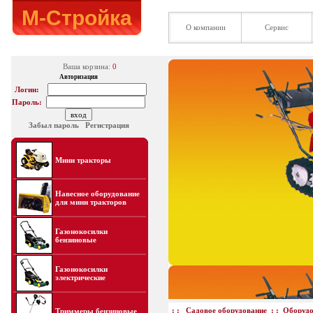
М-Стройка
О компании
Сервис
Ваша корзина:
0
Авторизация
Логин:
Пароль:
Забыл пароль
Регистрация
Мини тракторы
Навесное оборудование
для мини тракторов
Газонокосилки
бензиновые
Газонокосилки
электрические
: :
Садовое оборудование
: :
Оборудо
Триммеры бензиновые