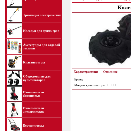
Коле
Триммеры электрические
Насадки для триммеров
Аксессуары для садовой
техники
Культиваторы
Характеристики
-
Описание
Оборудование для
Бренд
культиваторов
Модель культиватора
LILLI
Измельчители
бензиновые
Измельчители
электрические
Вертикуттеры