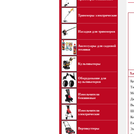
Триммеры электрические
Насадки для триммеров
Аксессуары для садовой
техники
Культиваторы
Ха
Оборудование для
Бр
культиваторов
Ти
Мо
Измельчители
бензиновые
Дв
Вы
Измельчители
Ши
электрические
Ко
Ем
Вертикуттеры
Эл