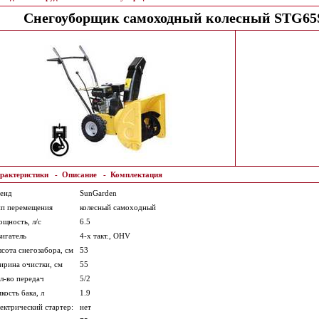
Снегоуборщик самоходный колесный STG65
рактеристики
-
Описание
-
Комплектация
енд
SunGarden
п перемещения
колесный самоходный
щность, л/с
6.5
игатель
4-х такт., OHV
сота снегозабора, см
53
рина очистки, см
55
л-во передач
5/2
кость бака, л
1.9
ектрический стартер:
нет