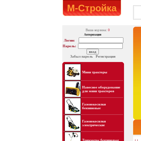
М-Стройка
Ваша корзина:
0
Авторизация
Логин:
Пароль:
Забыл пароль
Регистрация
Мини тракторы
Навесное оборудование
для мини тракторов
Газонокосилки
бензиновые
Газонокосилки
электрические
: :
Триммеры бензиновые