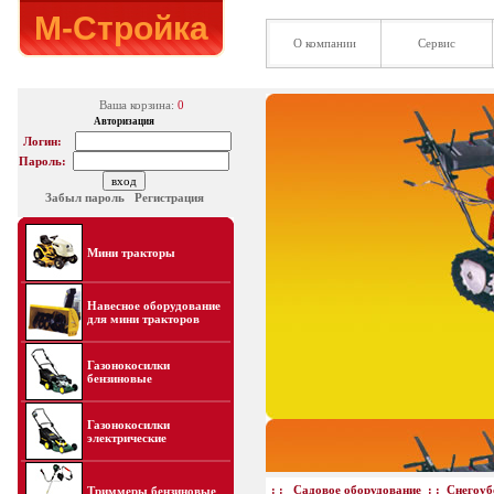
М-Стройка
О компании
Сервис
Ваша корзина:
0
Авторизация
Логин:
Пароль:
Забыл пароль
Регистрация
Мини тракторы
Навесное оборудование
для мини тракторов
Газонокосилки
бензиновые
Газонокосилки
электрические
: :
Садовое оборудование
: :
Снегоу
Триммеры бензиновые