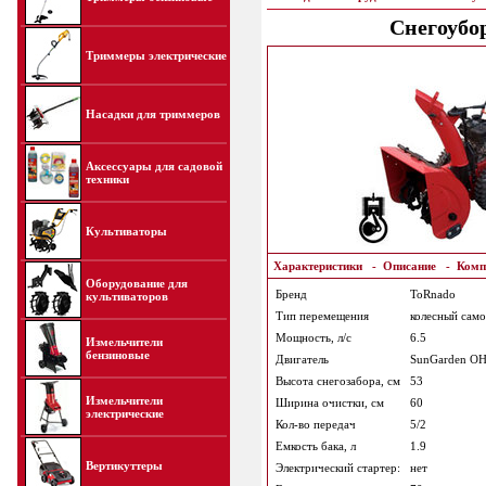
Снегоубо
Триммеры электрические
Насадки для триммеров
Аксессуары для садовой
техники
Культиваторы
Характеристики
-
Описание
-
Комп
Оборудование для
Бренд
ToRnado
культиваторов
Тип перемещения
колесный сам
Мощность, л/с
6.5
Измельчители
бензиновые
Двигатель
SunGarden O
Высота снегозабора, см
53
Измельчители
Ширина очистки, см
60
электрические
Кол-во передач
5/2
Емкость бака, л
1.9
Вертикуттеры
Электрический стартер:
нет