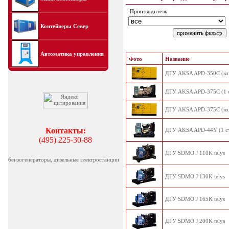
Производитель
Контейнеры Север
Автоматика управления
Фото
Название
ДГУ AKSA APD-350C (кожу
ДГУ AKSA APD-375C (1 ст
ДГУ AKSA APD-375C (кожу
Контакты:
ДГУ AKSA APD-44Y (1 ст.
(495) 225-30-88
ДГУ SDMO J 110K telys
бензогенераторы, дизельные электростанции
ДГУ SDMO J 130K telys
ДГУ SDMO J 165K telys
ДГУ SDMO J 200K telys