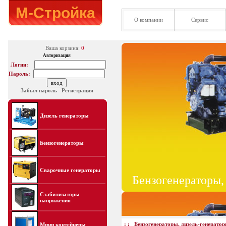
М-Стройка
О компании
Сервис
Ваша корзина:
0
Авторизация
Логин:
Пароль:
Забыл пароль
Регистрация
Дизель генераторы
Бензогенераторы
Сварочные генераторы
Бензогенераторы,
Стабилизаторы
напряжения
: :
Бензогенераторы, дизель-генерато
Мини контейнеры