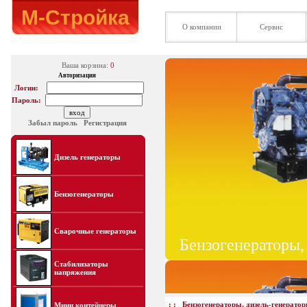
М-Стройка
О компании
Сервис
Ваша корзина:
0
Авторизация
Логин:
Пароль:
Забыл пароль
Регистрация
Дизель генераторы
Бензогенераторы
Сварочные генераторы
Бензогенераторы,
Стабилизаторы
напряжения
: :
Бензогенераторы, дизель-генерато
Мини контейнеры